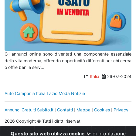
Gli annunci online sono diventati una componente essenziale
della vita moderna, offrendo opportunità differenti per chi cerca
o offre beni e serv
...
Italia
26-07-2024
Auto
Campania
Italia
Lazio
Moda
Notizie
Annunci Gratuiti Subito.it
Contatti
Mappa
Cookies
Privacy
|
|
|
|
2026 Copyright © Tutti i diritti riservati.
info@annuncigratuitisubito.it
+39 332.223.233.23
|
Questo sito web utilizza cookie
🍪 di profilazione